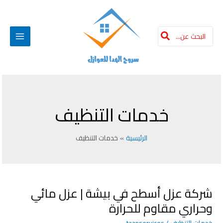
Post
خطي
Main
لى
pagination
لمحتوى
Menu
البحث
عن:
خدمات التنظيف
الرئيسية
خدمات التنظيف
شركة عزل أسطح في بيشة | عزل مائي
شركة
عزل
وحراري مقاوم للحرارة
أسطح
خدمات التنظيف
/
taanservices