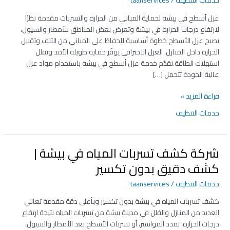
في
بيشة
عزل أسطح في بيشة لحماية المباني من الحرارة والتسربات مقدمة نظرًا
|
لارتفاع درجات الحرارة في بيشة وتعرض بعض المناطق للأمطار والسيول،
عزل
يصبح عزل الأسطح خطوة أساسية للحفاظ على المباني من التلف وتقليل
مائي
الحرارة داخل المنازل. العزل الاحترافي يوفّر حماية طويلة الأمد ويقلل
وحراري
استهلاك الطاقة.نقدّم خدمة عزل أسطح في بيشة باستخدام مواد عزل
مقاوم
عالية الجودة تتحمل […]
للحرارة
قراءة المزيد »
خدمات التنظيف
شركة كشف تسربات المياه في بيشة |
شركة
كشف
كشف دقيق بدون تكسير
تسربات
خدمات التنظيف
/
taanservices
المياه
في
كشف تسربات المياه في بيشة بدون تكسير وبأعلى دقة مقدمة تعاني
بيشة
العديد من المنازل والفلل في مدينة بيشة من تسربات المياه نتيجة ارتفاع
|
درجات الحرارة، تمدد المواسير، أو تسربات الأسطح بعد الأمطار والسيول.
كشف