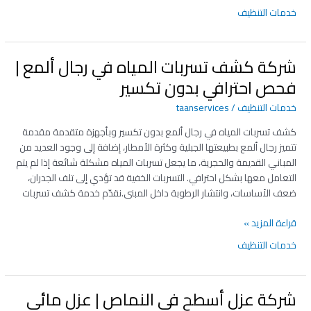
خدمات التنظيف
شركة كشف تسربات المياه في رجال ألمع |
شركة
كشف
فحص احترافي بدون تكسير
تسربات
خدمات التنظيف
/
taanservices
المياه
في
كشف تسربات المياه في رجال ألمع بدون تكسير وبأجهزة متقدمة مقدمة
رجال
تتميز رجال ألمع بطبيعتها الجبلية وكثرة الأمطار، إضافة إلى وجود العديد من
ألمع
المباني القديمة والحجرية، ما يجعل تسربات المياه مشكلة شائعة إذا لم يتم
|
التعامل معها بشكل احترافي. التسربات الخفية قد تؤدي إلى تلف الجدران،
فحص
ضعف الأساسات، وانتشار الرطوبة داخل المبنى.نقدّم خدمة كشف تسربات
احترافي
بدون
قراءة المزيد »
تكسير
خدمات التنظيف
شركة عزل أسطح في النماص | عزل مائي
شركة