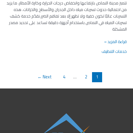
تتميز مدينة النماص بارتفاعها وانخفاض درجات الحرارة وكثرة الأمطار، ما يزيد
|
من احتمالية حدوث تسربات مياه داخل الجدران والأسطح والخزانات. هذه
فحص
التسربات غالبًا تكون خفية ولا تظهر إلا بعد تفاقم الضرر.نقدّم خدمة كشف
دقيق
تسربات المياه في النماص باستخدام أجهزة دقيقة تساعد على تحديد مصدر
بدون
المشكلة
تكسير
قراءة المزيد »
خدمات التنظيف
←
Next
4
…
2
1