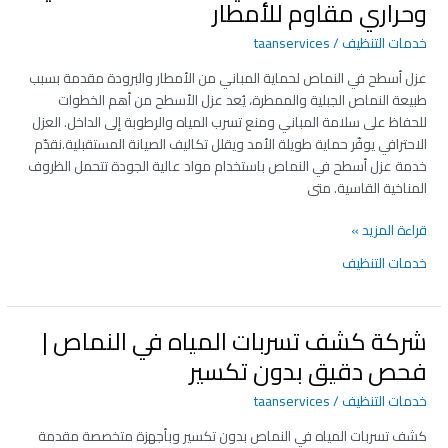
عزل
وحراري مقاوم للأمطار
أسطح
خدمات التنظيف
/
taanservices
في
النماص
عزل أسطح في النماص لحماية المباني من الأمطار والبرودة مقدمة بسبب
|
طبيعة النماص الجبلية والممطرة، يُعد عزل الأسطح من أهم الخطوات
عزل
للحفاظ على سلامة المباني ومنع تسرب المياه والرطوبة إلى الداخل. العزل
مائي
الاحترافي يوفّر حماية طويلة الأمد ويقلل تكاليف الصيانة المستقبلية.نقدّم
وحراري
خدمة عزل أسطح في النماص باستخدام مواد عالية الجودة تتحمل الظروف
مقاوم
المناخية القاسية. متى
للأمطار
قراءة المزيد »
خدمات التنظيف
شركة كشف تسربات المياه في النماص |
شركة
كشف
فحص دقيق بدون تكسير
تسربات
خدمات التنظيف
/
taanservices
المياه
في
كشف تسربات المياه في النماص بدون تكسير وبأجهزة متخصصة مقدمة
النماص