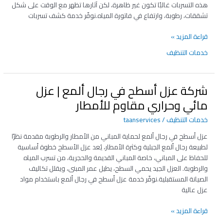
هذه التسربات غالبًا تكون غير ظاهرة، لكن آثارها تظهر مع الوقت على شكل
دقيق
تشققات، رطوبة، وارتفاع في فاتورة المياه.نوفّر خدمة كشف تسربات
بدون
تكسير
قراءة المزيد »
خدمات التنظيف
شركة عزل أسطح في رجال ألمع | عزل
شركة
عزل
مائي وحراري مقاوم للأمطار
أسطح
خدمات التنظيف
/
taanservices
في
رجال
عزل أسطح في رجال ألمع لحماية المباني من الأمطار والرطوبة مقدمة نظرًا
ألمع
لطبيعة رجال ألمع الجبلية وكثرة الأمطار، يُعد عزل الأسطح خطوة أساسية
|
للحفاظ على المباني، خاصة المباني القديمة والحجرية، من تسرب المياه
عزل
والرطوبة. العزل الجيد يحمي السطح، يطيل عمر المبنى، ويقلل تكاليف
مائي
الصيانة المستقبلية.نوفّر خدمة عزل أسطح في رجال ألمع باستخدام مواد
وحراري
عزل عالية
مقاوم
للأمطار
قراءة المزيد »