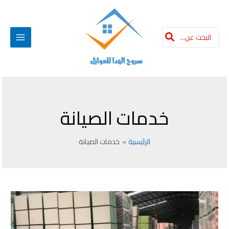
Post
خطي
Main
لى
pagination
لمحتوى
Menu
البحث
عن:
خدمات الصيانة
الرئيسية
خدمات الصيانة
جبس
مقاوم
للماء