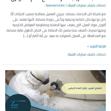
تسريب
خدمات كشف تسربات المياه
/
taanservices
الخزانات مع
اهم
مع شركة تان الخدمات يمكنك عزيزي العميل معالجة تسريب الخزانات أيًا
9
كان نوعها بكل كفاءة وحرفية وبأعلى جودة ممكنة، لأنها تعتمد على
عوازل
أقوى مواد العزل، التي يعرف عنها الصلابة ومقاومة العوامل الخارجية
ومنها تسربات المياه، مما يضمن لك الحفاظ على الخزان لأطول فترة ممكنة،
مع المحافظة على المبنى المتواجد به بعيد عن أية أضرار أو […]
قراءة المزيد »
خدمات كشف تسربات المياه
اصلاح
تهريب
خزان
الماء
الارضي
مع
اهم
7