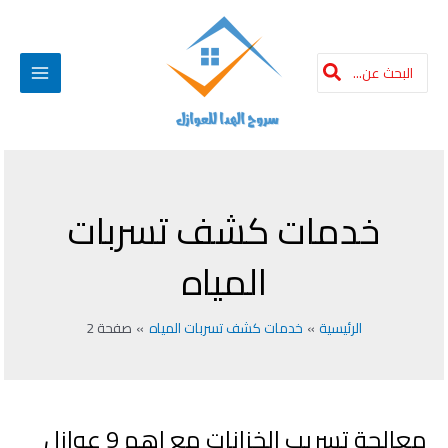
Post
خطي
Main
لى
pagination
لمحتوى
Menu
البحث
عن:
خدمات كشف تسربات
المياه
الرئيسية
خدمات كشف تسربات المياه
صفحة 2
معالجة تسريب الخزانات مع اهم 9 عوازل
معالجة